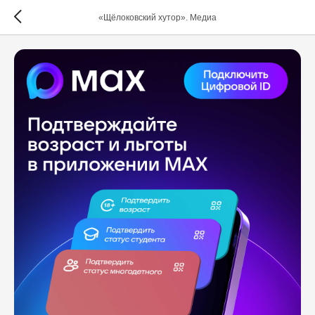
«Щёлоковский хутор». Медиа