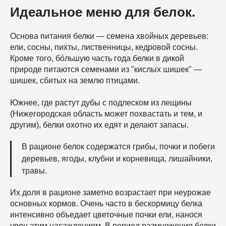
Идеальное меню для белок.
Основа питания белки — семена хвойных деревьев:
ели, сосны, пихты, лиственницы, кедровой сосны.
Кроме того, бóльшую часть года белки в дикой
природе питаются семенами из "кислых шишек" —
шишек, сбитых на землю птицами.
Южнее, где растут дубы с подлеском из лещины
(Нижегородская область может похвастать и тем, и
другим), белки охотно их едят и делают запасы.
В рационе белок содержатся грибы, почки и побеги
деревьев, ягоды, клубни и корневища, лишайники,
травы.
Их доля в рационе заметно возрастает при неурожае
основных кормов. Очень часто в бескормицу белка
интенсивно объедает цветочные почки ели, нанося
урон этим насаждениям. В период размножения белки