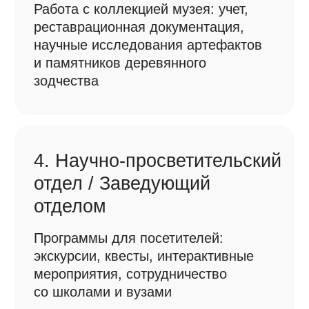
7. Сектор эксплуатации
экспозиции / Заведующий
сектором
Ежедневный уход за объектами:
мониторинг влажности, защита
от вредителей, мелкий ремонт,
уборка территории
8. Бухгалтерия /
Главный бухгалтер
Финансовое планирование,
отчетность перед учредителями
(администрацией города),
контроль за целевым
использованием средств