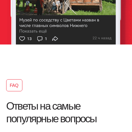
Водяная мельница
Амбар из д. Пятницкое
Амбар Коневой
Амбар Грошевой
Колодец со ступальным колесом
Баня Сутягиной
Овин верховой
Овин ямный
Покровская церковь, 1731 год
Медиа
Фото и видео
Публикации
Виртуальный тур по музею
Аудиогид
Блог