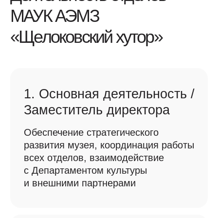
3. Научно-фондовый отдел
/ Главный хранитель
фондов
Работа с коллекцией музея: учет,
реставрационная документация,
научные исследования артефактов
и памятников деревянного
зодчества
4. Научно-просветительский
отдел / Заведующий
отделом
Программы для посетителей:
экскурсии, квесты, интерактивные
мероприятия, сотрудничество
со школами и вузами