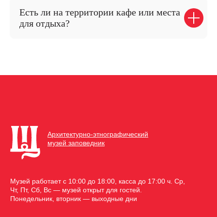
Экологическое просвещение
Есть ли на территории кафе или места
Экоцентр
для отдыха?
Контакты
8 (831) 437-88-13
hutor-info@yandex.ru
603081, Нижегородская область г.Нижний
Новгород, ул.Горбатовская, 41
© Щёлоковский хутор 2026
Политика конфиденциальности
Политика cookies
Разработано Открытая студия