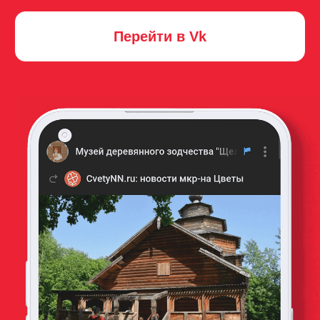
Билеты и цены
Экскурсии
Выставки и события
Как добраться и часы работы
Пушкинская карта
Правила посещения музея
Организация корп. мероприятий
Объекты музея
Дом Павловой
Дом Обуховой
Дом Пашковой
Дом Салтыковой
Усадьба Клочковой
Покровская церковь, конец XVII века
Толчея-столбовка