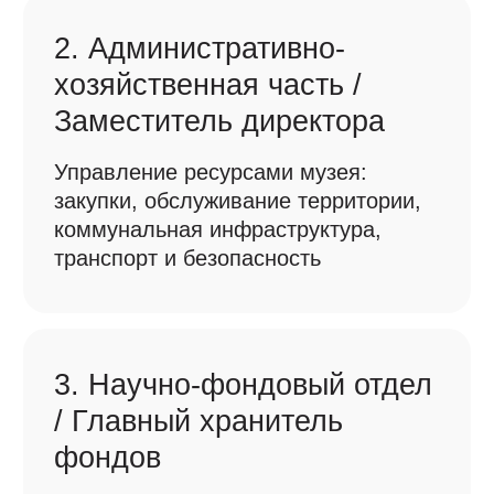
5. Экспозиционно-
выставочный отдел /
Заведующий отделом
Создание временных
и постоянных экспозиций, участие
в межмузейных проектах,
художественное оформление
6. Отдел строительства
и капитального ремонта /
Заведующий отделом
Реставрация исторических зданий,
адаптация современных норм
к деревянному зодчеству, контроль
за подрядчиками