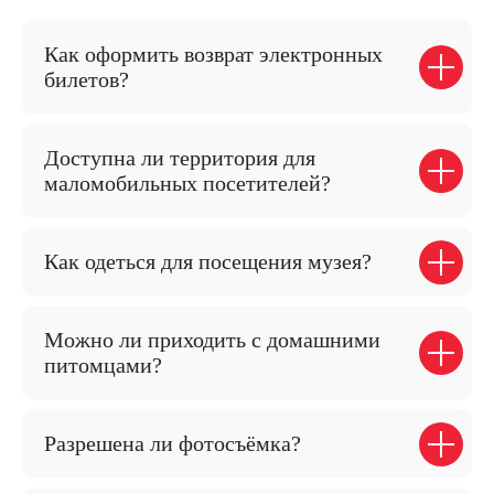
Лекции и подкасты
Как оформить возврат электронных
Собрание музея
билетов?
Виртуальный архив
Доступна ли территория для
О музее
маломобильных посетителей?
История музея
Отделы и сотруднки
Как одеться для посещения музея?
Официальная информация
План территории
Музей в цифрах
Можно ли приходить с домашними
питомцами?
Для СМИ
Ассоциация этнографических
музеев России
Разрешена ли фотосъёмка?
Экология