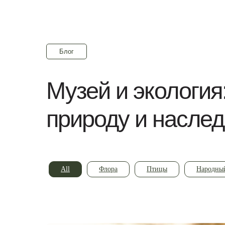
Блог
Музей и экология
природу и насле
All
Флора
Птицы
Народный