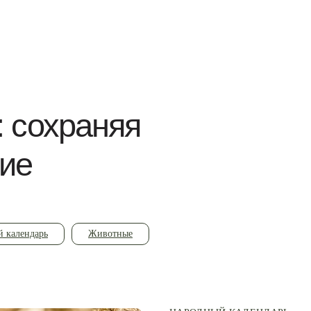
: сохраняя
дие
 календарь
Животные