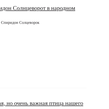
идон Солнцеворот в народном
е Спиридон Солцеворок
я, но очень важная птица нашего