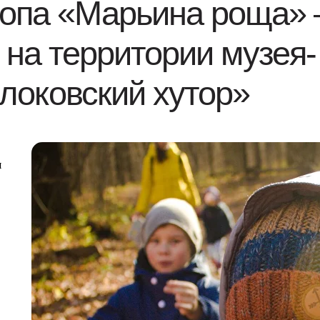
ропа «Марьина роща» 
на территории музея-
локовский хутор»
я