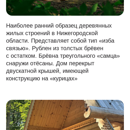
Торцы несущих тесовую кровлю слег
далеко вынесены вперёд и прикрывают
причелины с плоскорельефной резьбой
в виде полотенец на концах.
По фасаду — одно «красное» и два
волоковых окна. Объект культурного
наследия регионального значения.
Полная реставрация произведена
в 2023 году
Атмосфера
Приходите к нам