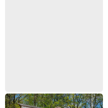
Vkontakte
Еще мы есть во Вконтакте,
следите за нами и там
Группа для тех, кто любит наш музей,
родной край, свою страну, их удивительное
прошлое и не менее удивительное
будущее
Перейти в Vk