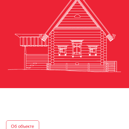
Об объекте
Перевезён из деревни
Кошелево Ковернинского
района в 1972 году