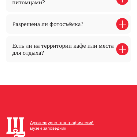
питомцами?
О музее
Разрешена ли фотосъёмка?
История музея
Отделы и сотруднки
Официальная информация
Есть ли на территории кафе или места
для отдыха?
План территории
Музей в цифрах
Для СМИ
Ассоциация этнографических
музеев России
Экология
Экологическое просвещение
Экоцентр
Контакты