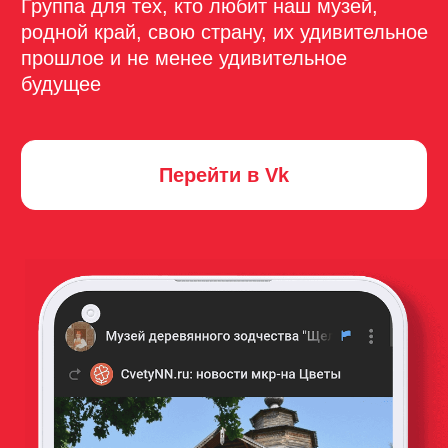
Архитектурно-этнографический
музей заповедник
Музей работает с 10:00 до 18:00, касса до 17:00 ч. Ср,
Чт, Пт, Сб, Вс — музей открыт для гостей.
Понедельник, вторник — выходные дни
Версия для слабовидящих
Посетителям
Билеты и цены
Экскурсии
Выставки и события
Как добраться и часы работы