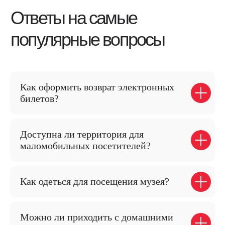
Колодец со ступальным колесом
Баня Сутягиной
Овин верховой
Овин ямный
Покровская церковь, 1731 год
Как оформить возврат электронных
Медиа
билетов?
Фото и видео
Публикации
Доступна ли территория для
Виртуальный тур по музею
маломобильных посетителей?
Аудиогид
Блог
Как одеться для посещения музея?
Лекции и подкасты
Собрание музея
Виртуальный архив
Можно ли приходить с домашними