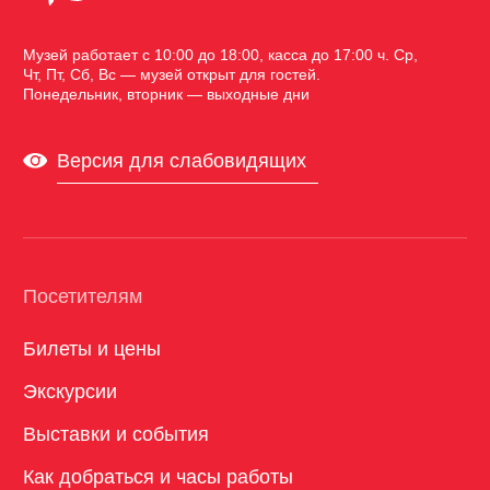
8 (831) 437-88-13
hutor-info@yandex.ru
603081, Нижегородская область г.Нижний
Новгород, ул.Горбатовская, 41
© Щёлоковский хутор 2026
Политика конфиденциальности
Политика cookies
Разработано Открытая студия