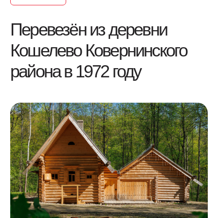
Наиболее ранний образец деревянных
жилых строений в Нижегородской
области. Представляет собой тип «изба
связью». Рублен из толстых брёвен
с остатком. Брёвна треугольного «самца»
снаружи отёсаны. Дом перекрыт
двускатной крышей, имеющей
конструкцию на «курицах»