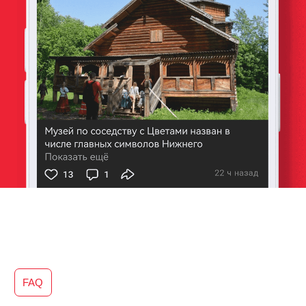
Пушкинская карта
Правила посещения музея
Организация корп. мероприятий
Объекты музея
Дом Павловой
Дом Обуховой
Дом Пашковой
Дом Салтыковой
Усадьба Клочковой
Покровская церковь, конец XVII века
Толчея-столбовка
Водяная мельница
Амбар из д. Пятницкое
Амбар Коневой
Амбар Грошевой